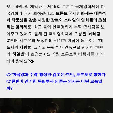
오는 9월5일 개막하는 제49회 토론토 국제영화제에 한
국영화가 대거 초청됐어요.
토론토 국제영화제는 대중성
과 작품성을 갖춘 다양한 장르와 스타일의 영화들이 초청
되는 영화제
로, 최근 들어 한국영화가 부쩍 존재감을 보
여주고 있어요. 올해 칸 국제영화제에 초청된
'베테랑
2'
부터 김고은과 노상현의 신선한 만남이 돋보이는
'대
도시의 사랑법'
그리고 독립투사 안중근을 연기한 현빈
의
'하얼빈'
이 초청됐어요. 9월 토론토행 비행기를 예약
해야 할까요?🤔
👉'한국영화 주역' 황정민·김고은·현빈, 토론토로 향한다
👉
현빈이 연기한 독립투사 안중근 의사는 어떤 모습일
까?