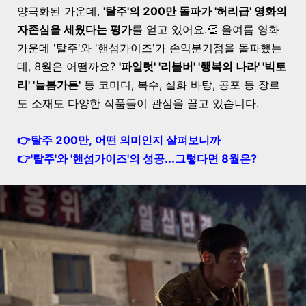
양극화된 가운데,
'탈주'의 200만 돌파가 '허리급' 영화의
자존심을 세웠다는 평가
를 얻고 있어요.👏 올여름 영화
가운데 '탈주'와 '핸섬가이즈'가 손익분기점을 돌파했는
데, 8월은 어떨까요?
'파일럿' '리볼버' '행복의 나라' '빅토
리' '늘봄가든'
등 코미디, 복수, 실화 바탕, 공포 등 장르
도 소재도 다양한 작품들이 관심을 끌고 있습니다.
👉탈주 200만, 어떤 의미인지 살펴보니까
👉'탈주'와 '핸섬가이즈'의 성공...그렇다면 8월은?