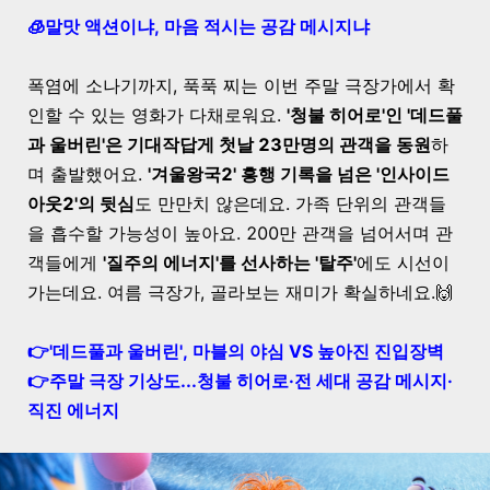
🧊말맛 액션이냐, 마음 적시는 공감 메시지냐
폭염에 소나기까지, 푹푹 찌는 이번 주말 극장가에서 확
인할 수 있는 영화가 다채로워요.
'청불 히어로'인 '데드풀
과 울버린'은 기대작답게 첫날 23만명의 관객을 동원
하
며 출발했어요.
'겨울왕국2' 흥행 기록을 넘은 '인사이드
아웃2'의 뒷심
도 만만치 않은데요. 가족 단위의 관객들
을 흡수할 가능성이 높아요. 200만 관객을 넘어서며 관
객들에게
'질주의 에너지'를 선사하는 '탈주'
에도 시선이
가는데요. 여름 극장가, 골라보는 재미가 확실하네요.🙌
👉'데드풀과 울버린', 마블의 야심 VS 높아진 진입장벽
👉주말 극장 기상도...청불 히어로·전 세대 공감 메시지·
직진 에너지