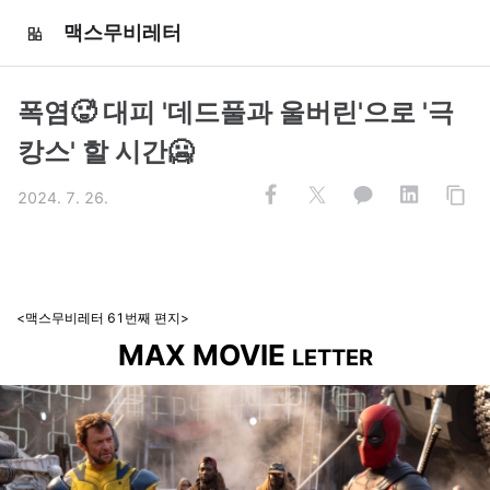
맥스무비레터
폭염🥵 대피 '데드풀과 울버린'으로 '극
캉스' 할 시간🥶
2024. 7. 26.
<맥스무비레터 61번째 편지>
MAX MOVIE
LETTER